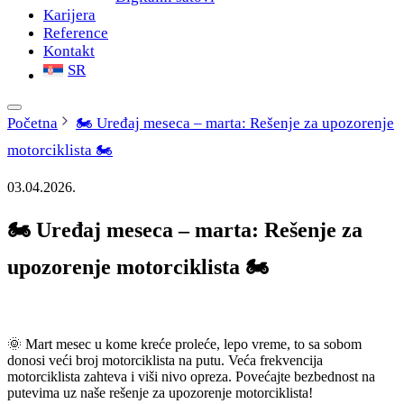
Karijera
Reference
Kontakt
SR
Početna
🏍️ Uređaj meseca – marta: Rešenje za upozorenje
motorciklista 🏍️
03.04.2026.
🏍️ Uređaj meseca – marta: Rešenje za
upozorenje motorciklista 🏍️
🌞 Mart mesec u kome kreće proleće, lepo vreme, to sa sobom
donosi veći broj motorciklista na putu. Veća frekvencija
motorciklista zahteva i viši nivo opreza. Povećajte bezbednost na
putevima uz naše rešenje za upozorenje motorciklista!