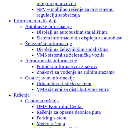
integraciju u vozila
NPV – mobilno rešenje za privremenu
regulaciju saobraćaja
Informacioni displeji
Autobuske informacije
Displeji na autobuskim stajalištima
Sistem informacionih displeja za autobuse
Železničke informacije
Displeji na železničkim stajalištima
VMS sistemi za železnička vozila
Aerodromske informacije
Putnički informativni znakovi
Znakovi za vođenje na rulnim stazama
Ostale javne informacije
Urbani biciklistički sistemi
VMS sistemi za distributivne centre
Rešenja
Osnovna rešenja
DMV Kontrolni Centar
Rešenja za opasne deonice puta
Parking sistem
Meteo rešenja