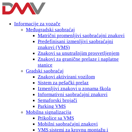
Informacije za vozače
Međugradski saobraćaj
Matrični promenljivi saobraćajni znakovi
Predefinisani izmenljivi saobraćajni
znakovi (VMS)
Znakovi sa unutrašnjim prosvetljenjem
Znakovi za granične prelaze i naplatne
stanice
Gradski saobraćaj
Znakovi aktivirani vozilom
Sistem za pešački prelaz
Izmenljivi znakovi u zonama škola
Informativni saobraćajni znakovi
Semaforski brojači
Parking VMS
Mobilna signalizacija
Prikolice sa VMS
Mobilni saobraćajni znakovi
VMS sistemi za krovnu montažu i