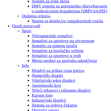
Sistemi za zone škola
DMV sistemi za automatsko obaveštavanje
o saobraćajnim događajima (DMV-SAATE)
Dodatna rešenja
Sistem za detekciju vangabaritnih vozila
Ostali proizvodi
Sport
Višenamenski semafori
Semafori za sportove na otvorenom
Semafor za izmenu igrača
Semafori za borilačke veštine
Semafori za sportove u vodi
Мerni uređaji za sportska takmičenja
Info
Displeji za prikaz cena goriva
Numerički displej
Višelinijski tekst displeji
Apotekarski krst
Trčeći tekstovi i reklamni displeji
Kursne liste
Industrijski displeji
Sistemi za redove čekanja
Digitalni satovi