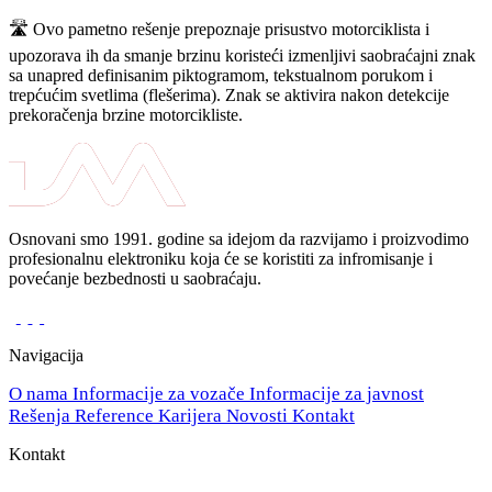
🛣️ Ovo pametno rešenje prepoznaje prisustvo motorciklista i
upozorava ih da smanje brzinu koristeći izmenljivi saobraćajni znak
sa unapred definisanim piktogramom, tekstualnom porukom i
trepćućim svetlima (flešerima). Znak se aktivira nakon detekcije
prekoračenja brzine motorcikliste.
Osnovani smo 1991. godine sa idejom da razvijamo i proizvodimo
profesionalnu elektroniku koja će se koristiti za infromisanje i
povećanje bezbednosti u saobraćaju.
Navigacija
O nama
Informacije za vozače
Informacije za javnost
Rešenja
Reference
Karijera
Novosti
Kontakt
Kontakt