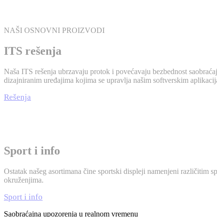
NAŠI OSNOVNI PROIZVODI
ITS rešenja
Naša ITS rešenja ubrzavaju protok i povećavaju bezbednost saobraćaja
dizajniranim uređajima kojima se upravlja našim softverskim aplikaci
Rešenja
Sport i info
Ostatak našeg asortimana čine sportski displeji namenjeni različitim s
okruženjima.
Sport i info
Saobraćajna upozorenja u realnom vremenu