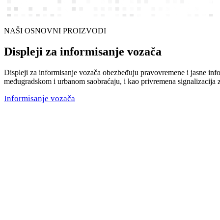
NAŠI OSNOVNI PROIZVODI
Displeji za informisanje vozača
Displeji za informisanje vozača obezbeđuju pravovremene i jasne info
međugradskom i urbanom saobraćaju, i kao privremena signalizacija z
Informisanje vozača
Informacioni displeji
Informacioni displeji