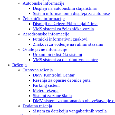
Autobuske informacije
Displeji na autobuskim stajalištima
Sistem informacionih displeja za autobuse
Železničke informacije
Displeji na železničkim stajalištima
VMS sistemi za železnička vozila
Aerodromske informacije
Putnički informativni znakovi
Znakovi za vođenje na rulnim stazama
Ostale javne informacije
Urbani biciklistički sistemi
VMS sistemi za distributivne centre
Rešenja
Osnovna rešenja
DMV Kontrolni Centar
Rešenja za opasne deonice puta
Parking sistem
Meteo rešenja
Sistemi za zone škola
DMV sistemi za automatsko obaveštavanje 
Dodatna rešenja
Sistem za detekciju vangabaritnih vozila