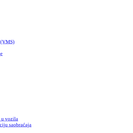
i (VMS)
ce
 u vozila
ciju saobraćaja