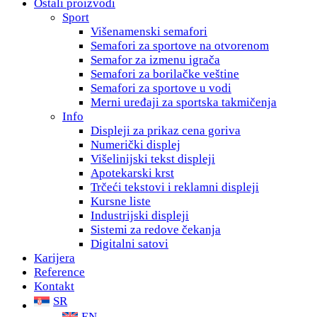
Ostali proizvodi
Sport
Višenamenski semafori
Semafori za sportove na otvorenom
Semafor za izmenu igrača
Semafori za borilačke veštine
Semafori za sportove u vodi
Мerni uređaji za sportska takmičenja
Info
Displeji za prikaz cena goriva
Numerički displej
Višelinijski tekst displeji
Apotekarski krst
Trčeći tekstovi i reklamni displeji
Kursne liste
Industrijski displeji
Sistemi za redove čekanja
Digitalni satovi
Karijera
Reference
Kontakt
SR
EN