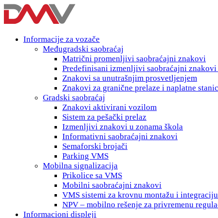
Informacije za vozače
Međugradski saobraćaj
Matrični promenljivi saobraćajni znakovi
Predefinisani izmenljivi saobraćajni znakov
Znakovi sa unutrašnjim prosvetljenjem
Znakovi za granične prelaze i naplatne stani
Gradski saobraćaj
Znakovi aktivirani vozilom
Sistem za pešački prelaz
Izmenljivi znakovi u zonama škola
Informativni saobraćajni znakovi
Semaforski brojači
Parking VMS
Mobilna signalizacija
Prikolice sa VMS
Mobilni saobraćajni znakovi
VMS sistemi za krovnu montažu i integraciju
NPV – mobilno rešenje za privremenu regula
Informacioni displeji