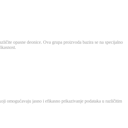
azličite opasne deonice. Ova grupa proizvoda bazira se na specijalno
ikasnost.
 koji omogućavaju jasno i efikasno prikazivanje podataka u različitim