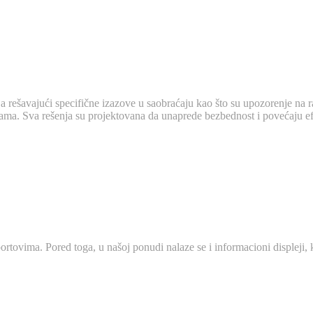
 rešavajući specifične izazove u saobraćaju kao što su upozorenje na r
jama. Sva rešenja su projektovana da unaprede bezbednost i povećaju ef
portovima. Pored toga, u našoj ponudi nalaze se i informacioni displeji,