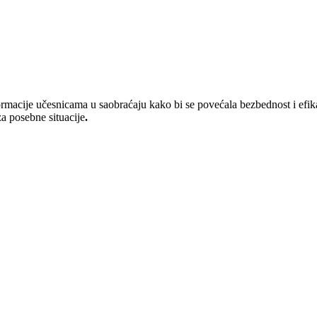
rmacije učesnicama u saobraćaju kako bi se povećala bezbednost i efik
a posebne situacije
.