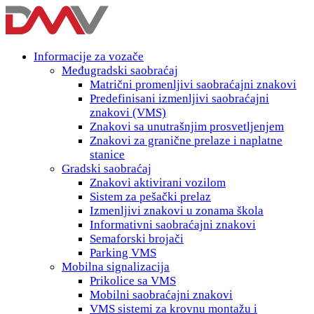
Informacije za vozače
Međugradski saobraćaj
Matrični promenljivi saobraćajni znakovi
Predefinisani izmenljivi saobraćajni
znakovi (VMS)
Znakovi sa unutrašnjim prosvetljenjem
Znakovi za granične prelaze i naplatne
stanice
Gradski saobraćaj
Znakovi aktivirani vozilom
Sistem za pešački prelaz
Izmenljivi znakovi u zonama škola
Informativni saobraćajni znakovi
Semaforski brojači
Parking VMS
Mobilna signalizacija
Prikolice sa VMS
Mobilni saobraćajni znakovi
VMS sistemi za krovnu montažu i