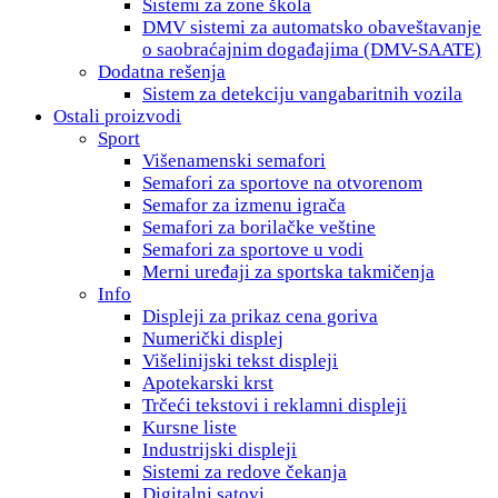
Sistemi za zone škola
DMV sistemi za automatsko obaveštavanje
o saobraćajnim događajima (DMV-SAATE)
Dodatna rešenja
Sistem za detekciju vangabaritnih vozila
Ostali proizvodi
Sport
Višenamenski semafori
Semafori za sportove na otvorenom
Semafor za izmenu igrača
Semafori za borilačke veštine
Semafori za sportove u vodi
Мerni uređaji za sportska takmičenja
Info
Displeji za prikaz cena goriva
Numerički displej
Višelinijski tekst displeji
Apotekarski krst
Trčeći tekstovi i reklamni displeji
Kursne liste
Industrijski displeji
Sistemi za redove čekanja
Digitalni satovi