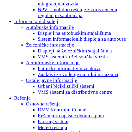
integraciju u vozila
NPV – mobilno rešenje za privremenu
regulaciju saobraćaja
Informacioni displeji
Autobuske informacije
Displeji na autobuskim stajalištima
Sistem informacionih displeja za autobuse
Železničke informacije
Displeji na železničkim stajalištima
VMS sistemi za železnička vozila
Aerodromske informacije
Putnički informativni znakovi
Znakovi za vođenje na rulnim stazama
Ostale javne informacije
Urbani biciklistički sistemi
VMS sistemi za distributivne centre
Rešenja
Osnovna rešenja
DMV Kontrolni Centar
Rešenja za opasne deonice puta
Parking sistem
Meteo rešenja