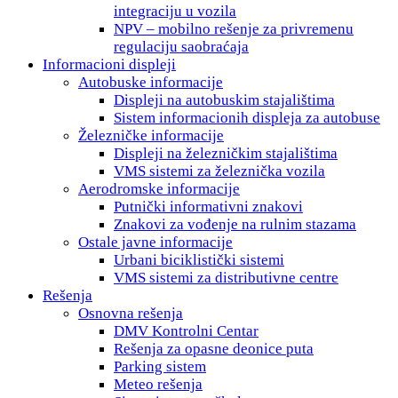
integraciju u vozila
NPV – mobilno rešenje za privremenu
regulaciju saobraćaja
Informacioni displeji
Autobuske informacije
Displeji na autobuskim stajalištima
Sistem informacionih displeja za autobuse
Železničke informacije
Displeji na železničkim stajalištima
VMS sistemi za železnička vozila
Aerodromske informacije
Putnički informativni znakovi
Znakovi za vođenje na rulnim stazama
Ostale javne informacije
Urbani biciklistički sistemi
VMS sistemi za distributivne centre
Rešenja
Osnovna rešenja
DMV Kontrolni Centar
Rešenja za opasne deonice puta
Parking sistem
Meteo rešenja