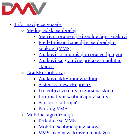
Informacije za vozače
Međugradski saobraćaj
Matrični promenljivi saobraćajni znakovi
Predefinisani izmenljivi saobraćajni
znakovi (VMS)
Znakovi sa unutrašnjim prosvetljenjem
Znakovi za granične prelaze i naplatne
stanice
Gradski saobraćaj
Znakovi aktivirani vozilom
Sistem za pešački prelaz
Izmenljivi znakovi u zonama škola
Informativni saobraćajni znakovi
Semaforski brojači
Parking VMS
Mobilna signalizacija
Prikolice sa VMS
Mobilni saobraćajni znakovi
VMS sistemi za krovnu montažu i