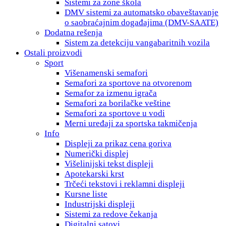
Sistemi za zone škola
DMV sistemi za automatsko obaveštavanje
o saobraćajnim događajima (DMV-SAATE)
Dodatna rešenja
Sistem za detekciju vangabaritnih vozila
Ostali proizvodi
Sport
Višenamenski semafori
Semafori za sportove na otvorenom
Semafor za izmenu igrača
Semafori za borilačke veštine
Semafori za sportove u vodi
Мerni uređaji za sportska takmičenja
Info
Displeji za prikaz cena goriva
Numerički displej
Višelinijski tekst displeji
Apotekarski krst
Trčeći tekstovi i reklamni displeji
Kursne liste
Industrijski displeji
Sistemi za redove čekanja
Digitalni satovi