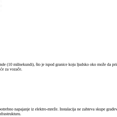
e (10 milisekundi), što je ispod granice koju ljudsko oko može da pri
uće za vozače.
 potrebno napajanje iz elektro-mreže. Instalacija ne zahteva skupe gra
nfrastrukturu.