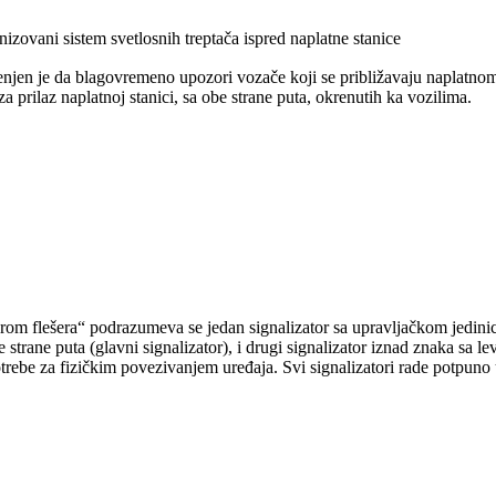
nizovani sistem svetlosnih treptača ispred naplatne stanice
menjen je da blagovremeno upozori vozače koji se približavaju naplatn
a prilaz naplatnoj stanici, sa obe strane puta, okrenutih ka vozilima.
 „parom flešera“ podrazumeva se jedan signalizator sa upravljačkom jed
rane puta (glavni signalizator), i drugi signalizator iznad znaka sa l
trebe za fizičkim povezivanjem uređaja. Svi signalizatori rade potpuno