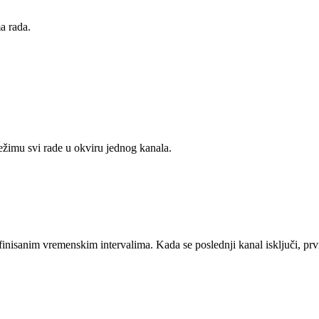
ma rada.
ežimu svi rade u okviru jednog kanala.
efinisanim vremenskim intervalima. Kada se poslednji kanal isključi, prv