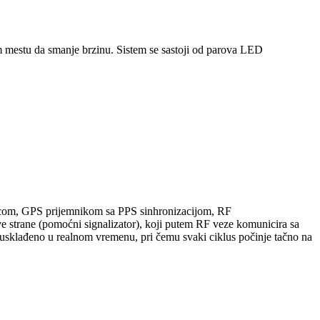
om mestu da smanje brzinu. Sistem se sastoji od parova LED
inicom, GPS prijemnikom sa PPS sinhronizacijom, RF
eve strane (pomoćni signalizator), koji putem RF veze komunicira sa
 usklađeno u realnom vremenu, pri čemu svaki ciklus počinje tačno na