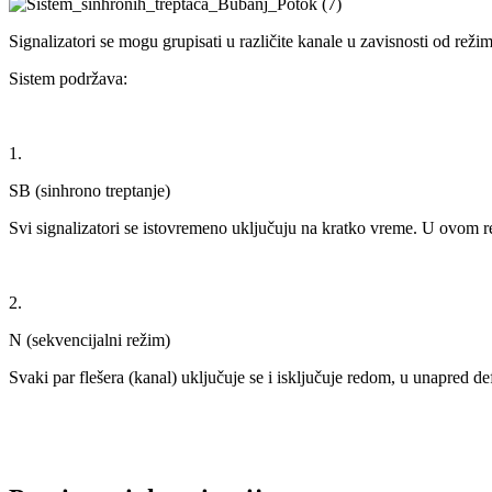
Signalizatori se mogu grupisati u različite kanale u zavisnosti od reži
Sistem podržava:
1.
SB (sinhrono treptanje)
Svi signalizatori se istovremeno uključuju na kratko vreme. U ovom r
2.
N (sekvencijalni režim)
Svaki par flešera (kanal) uključuje se i isključuje redom, u unapred d