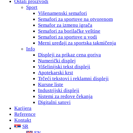
Ostali proizvodi
Sport
Višenamenski semafori
Semafori za sportove na otvorenom
Semafor za izmenu igrača
Semafori za borilačke veštine
Semafori za sportove u vodi
Мerni uređaji za sportska takmičenja
Info
Displeji za prikaz cena goriva
Numerički displej
Višelinijski tekst displeji
Apotekarski krst
Trčeći tekstovi i reklamni displeji
Kursne liste
Industrijski displeji
Sistemi za redove čekanja
Digitalni satovi
Karijera
Reference
Kontakt
SR
EN