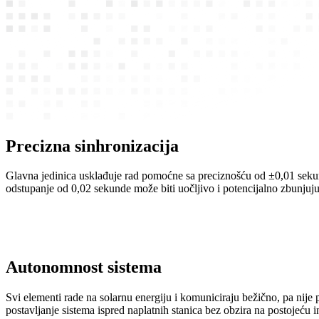
Precizna sinhronizacija
Glavna jedinica usklađuje rad pomoćne sa preciznošću od ±0,01 sekund
odstupanje od 0,02 sekunde može biti uočljivo i potencijalno zbunjuj
Autonomnost sistema
Svi elementi rade na solarnu energiju i komuniciraju bežično, pa nije
postavljanje sistema ispred naplatnih stanica bez obzira na postojeću i