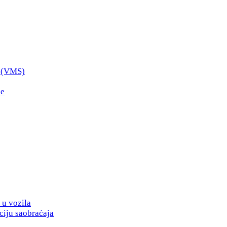
i (VMS)
ce
 u vozila
ciju saobraćaja