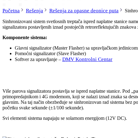
Početna
Rešenja
Rešenja za opasne deonice puta
Sinhro
Sinhronizovani sistem svetlosnih treptača ispred naplatne stanice na
signalizatora postavljenih iznad postojećih retroreflektujućih znakova z
Komponente sistema:
Glavni signalizator (Master Flasher) sa upravljačkom jedinicom
Pomoćni signalizator (Slave Flasher)
DMV Kontrolni Centar
Softver za upravljanje –
Više parova signalizatora postavlja se ispred naplatne stanice. Pod
primopredajnikom i 4G modemom, koji se nalazi iznad znaka sa desne st
glavnim. Na taj način obezbeđuje se sinhronizovan rad sistema bez po
početku svake sekunde (±1/100 sekunde).
Svi elementi sistema napajaju se solarnom energijom (12V DC).