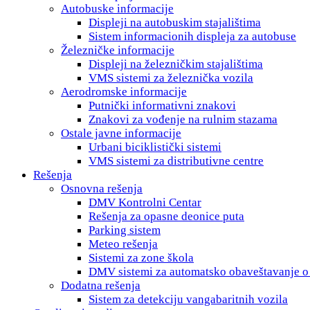
Autobuske informacije
Displeji na autobuskim stajalištima
Sistem informacionih displeja za autobuse
Železničke informacije
Displeji na železničkim stajalištima
VMS sistemi za železnička vozila
Aerodromske informacije
Putnički informativni znakovi
Znakovi za vođenje na rulnim stazama
Ostale javne informacije
Urbani biciklistički sistemi
VMS sistemi za distributivne centre
Rešenja
Osnovna rešenja
DMV Kontrolni Centar
Rešenja za opasne deonice puta
Parking sistem
Meteo rešenja
Sistemi za zone škola
DMV sistemi za automatsko obaveštavanje 
Dodatna rešenja
Sistem za detekciju vangabaritnih vozila