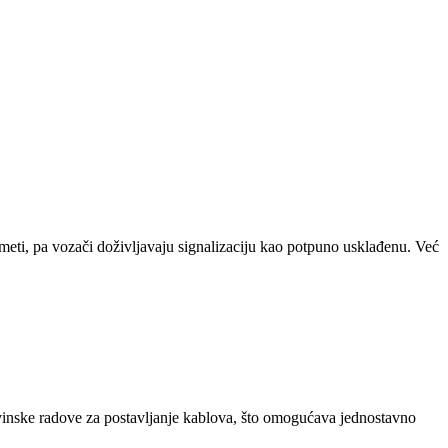
meti, pa vozači doživljavaju signalizaciju kao potpuno usklađenu. Već
đevinske radove za postavljanje kablova, što omogućava jednostavno