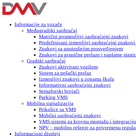
Informacije za vozače
Međugradski saobraćaj
Matrični promenljivi saobraćajni znakovi
Predefinisani izmenljivi saobraćajni znakov
Znakovi sa unutrašnjim prosvetljenjem
Znakovi za granične prelaze i naplatne stani
Gradski saobraćaj
Znakovi aktivirani vozilom
Sistem za pešački prelaz
Izmenljivi znakovi u zonama škola
Informativni saobraćajni znakovi
Semaforski brojači
Parking VMS
Mobilna signalizacija
Prikolice sa VMS
Mobilni saobraćajni znakovi
VMS sistemi za krovnu montažu i integraciju
NPV – mobilno rešenje za privremenu regula
Informacioni displeji